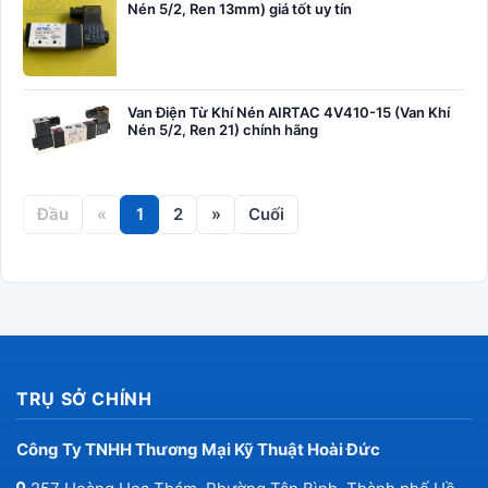
Nén 5/2, Ren 13mm) giá tốt uy tín
Van Điện Từ Khí Nén AIRTAC 4V410-15 (Van Khí
Nén 5/2, Ren 21) chính hãng
Đầu
«
1
2
»
Cuối
TRỤ SỞ CHÍNH
Công Ty TNHH Thương Mại Kỹ Thuật Hoài Đức