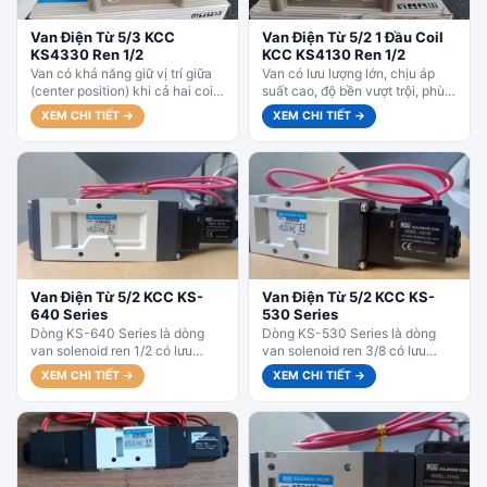
Van Điện Từ 5/3 KCC
Van Điện Từ 5/2 1 Đầu Coil
KS4330 Ren 1/2
KCC KS4130 Ren 1/2
Van có khả năng giữ vị trí giữa
Van có lưu lượng lớn, chịu áp
(center position) khi cả hai coil
suất cao, độ bền vượt trội, phù
đều mất điện, rất phù hợp...
hợp điều khiển xylanh khí nén...
XEM CHI TIẾT →
XEM CHI TIẾT →
Van Điện Từ 5/2 KCC KS-
Van Điện Từ 5/2 KCC KS-
640 Series
530 Series
Dòng KS-640 Series là dòng
Dòng KS-530 Series là dòng
van solenoid ren 1/2 có lưu
van solenoid ren 3/8 có lưu
lượng lớn nhất trong series KS,
lượng lớn hơn, phù hợp cho máy
XEM CHI TIẾT →
XEM CHI TIẾT →
phù hợp cho...
công nghiệp...