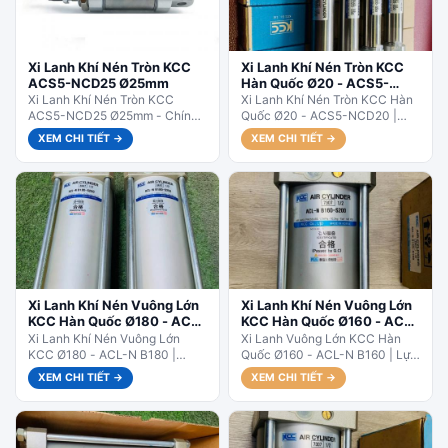
Xi Lanh Khí Nén Tròn KCC
Xi Lanh Khí Nén Tròn KCC
ACS5-NCD25 Ø25mm
Hàn Quốc Ø20 - ACS5-
NCD20
Xi Lanh Khí Nén Tròn KCC
Xi Lanh Khí Nén Tròn KCC Hàn
ACS5-NCD25 Ø25mm - Chính
Quốc Ø20 - ACS5-NCD20 |
Hãng Hàn Quốc. ACS5-NCD25
Nhỏ Gọn - Chính Hãng.Dòng
XEM CHI TIẾT →
XEM CHI TIẾT →
– Size nhỏ gọn nhưng lực...
ACS5-NCD20 (xylanh tròn...
Xi Lanh Khí Nén Vuông Lớn
Xi Lanh Khí Nén Vuông Lớn
KCC Hàn Quốc Ø180 - ACL-
KCC Hàn Quốc Ø160 - ACL-
N B180
N B160
Xi Lanh Khí Nén Vuông Lớn
Xi Lanh Vuông Lớn KCC Hàn
KCC Ø180 - ACL-N B180 |
Quốc Ø160 - ACL-N B160 | Lực
Công Suất Lớn. ACL-N B180 –
Mạnh - Độ Bền Cao. ACL-N
XEM CHI TIẾT →
XEM CHI TIẾT →
Dùng cho...
B160...