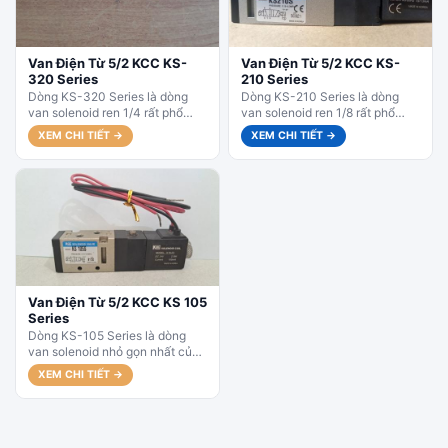
Van Điện Từ 5/2 KCC KS-
Van Điện Từ 5/2 KCC KS-
320 Series
210 Series
Dòng KS-320 Series là dòng
Dòng KS-210 Series là dòng
van solenoid ren 1/4 rất phổ
van solenoid ren 1/8 rất phổ
biến và bán chạy nhất, có cả
biến, có cả phiên bản 1 coil
XEM CHI TIẾT →
XEM CHI TIẾT →
phiên bản...
(Single Solenoid)...
Van Điện Từ 5/2 KCC KS 105
Series
Dòng KS-105 Series là dòng
van solenoid nhỏ gọn nhất của
KCC, có cả phiên bản 1 coil
XEM CHI TIẾT →
(Single Solenoid)...