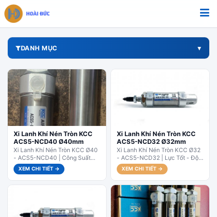
Bỏ qua tới nội dung
DANH MỤC
Xi Lanh Khí Nén Tròn KCC
Xi Lanh Khí Nén Tròn KCC
ACS5-NCD40 Ø40mm
ACS5-NCD32 Ø32mm
Xi Lanh Khí Nén Tròn KCC Ø40
Xi Lanh Khí Nén Tròn KCC Ø32
- ACS5-NCD40 | Công Suất
- ACS5-NCD32 | Lực Tốt - Độ
Lớn Nhất Dòng Nhỏ. ACS5-
Bền Cao. ACS5-NCD32 – Lực
XEM CHI TIẾT →
XEM CHI TIẾT →
NCD40 – Bore lớn...
đẩy...