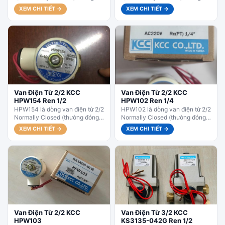
đóng) của KCC Hàn Quốc, kiểu
đóng) của KCC Hàn Quốc, kiểu
XEM CHI TIẾT →
XEM CHI TIẾT →
diaphragm/pilot....
diaphragm/pilot...
Van Điện Từ 2/2 KCC
Van Điện Từ 2/2 KCC
HPW154 Ren 1/2
HPW102 Ren 1/4
HPW154 là dòng van điện từ 2/2
HPW102 là dòng van điện từ 2/2
Normally Closed (thường đóng)
Normally Closed (thường đóng)
của KCC Hàn Quốc, kiểu
của KCC Hàn Quốc, kiểu
XEM CHI TIẾT →
XEM CHI TIẾT →
diaphragm/pilot...
diaphragm/pilot....
Van Điện Từ 2/2 KCC
Van Điện Từ 3/2 KCC
HPW103
KS3135-042G Ren 1/2