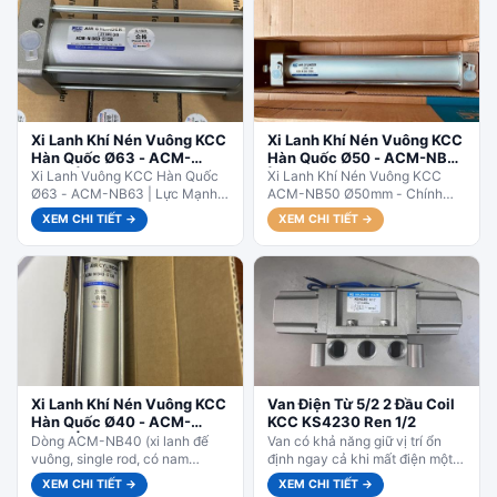
Xi Lanh Khí Nén Vuông KCC
Xi Lanh Khí Nén Vuông KCC
Hàn Quốc Ø63 - ACM-
Hàn Quốc Ø50 - ACM-NB50
NB63 | Hành Trình Linh
| Hành Trình Linh Hoạt
Xi Lanh Vuông KCC Hàn Quốc
Xi Lanh Khí Nén Vuông KCC
Hoạt
Ø63 - ACM-NB63 | Lực Mạnh -
ACM-NB50 Ø50mm - Chính
Độ Bền Cao. ACM-NB63 – Lực
Hãng Hàn Quốc. ACM-NB50 –
XEM CHI TIẾT →
XEM CHI TIẾT →
đẩy...
Size trung bình bán chạy...
Xi Lanh Khí Nén Vuông KCC
Van Điện Từ 5/2 2 Đầu Coil
Hàn Quốc Ø40 - ACM-
KCC KS4230 Ren 1/2
NB40 | Hành Trình Linh
Dòng ACM-NB40 (xi lanh đế
Van có khả năng giữ vị trí ổn
Hoạt
vuông, single rod, có nam
định ngay cả khi mất điện một
châm) lý tưởng cho máy tự động
coil, rất phù hợp cho...
XEM CHI TIẾT →
XEM CHI TIẾT →
hóa nhẹ, băng...