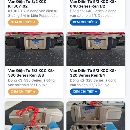
Van Điện Từ 3/2 KCC
Van Điện Từ 5/3 KCC KS-
KT307-02
640 Series Ren 1/2
KT307-02 là dòng van điện từ
Dòng KS-640 Series là dòng
3 cổng 2 vị trí kiểu Poppet của
van solenoid 5/3 Double
KCC Hàn Quốc, có thiết kế...
Solenoid (2 coil) có lưu lượng
XEM CHI TIẾT →
XEM CHI TIẾT →
lớn nhất trong series KS,...
Van Điện Từ 5/3 KCC KS-
Van Điện Từ 5/3 KCC KS-
530 Series Ren 3/8
320 Series Ren 1/4
Dòng KS-530 Series là dòng
Dòng KS-320 Series là dòng
van solenoid 5/3 Double
van solenoid 5/3 Double
Solenoid (2 coil) có lưu lượng
Solenoid (2 coil) rất phổ biến.
XEM CHI TIẾT →
XEM CHI TIẾT →
lớn hơn, phù hợp cho...
Van có vị trí trung...