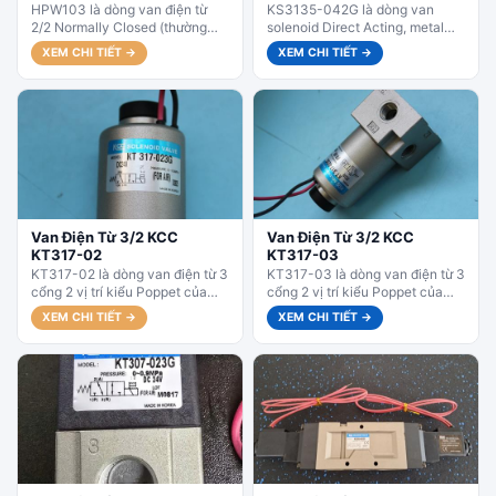
HPW103 là dòng van điện từ
KS3135-042G là dòng van
2/2 Normally Closed (thường
solenoid Direct Acting, metal
đóng) của KCC Hàn Quốc, kiểu
seal, ren 21mm (1/2"), coil
XEM CHI TIẾT →
XEM CHI TIẾT →
diaphragm/pilot. Van có thân...
AC220V, dùng để điều khiển
actuator lớn,...
Van Điện Từ 3/2 KCC
Van Điện Từ 3/2 KCC
KT317-02
KT317-03
KT317-02 là dòng van điện từ 3
KT317-03 là dòng van điện từ 3
cổng 2 vị trí kiểu Poppet của
cổng 2 vị trí kiểu Poppet của
KCC Hàn Quốc, có thiết kế...
KCC Hàn Quốc, có thiết kế...
XEM CHI TIẾT →
XEM CHI TIẾT →