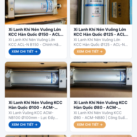
Xi Lanh Khí Nén Vuông Lớn
Xi Lanh Khí Nén Vuông Lớn
KCC Hàn Quốc Ø150 - ACL-
KCC Hàn Quốc Ø125 - ACL-
N B150
N B125
Xi Lanh Khí Nén Vuông Lớn
Xi Lanh Khí Nén Vuông Lớn
KCC ACL-N B150 - Chính Hãng
KCC Hàn Quốc Ø125 - ACL-N
Hàn Quốc.ACL-N B150 – Size
B125 | Hành Trình Dài - Lực
XEM CHI TIẾT →
XEM CHI TIẾT →
rất phổ biến...
Mạnh.Dòng...
Xi Lanh Khí Nén Vuông KCC
Xi Lanh Khí Nén Vuông KCC
Hàn Quốc Ø100 - ACM-
Hàn Quốc Ø80 - ACM-
NB100 | Hành Trình Linh
NB80 | Hành Trình Linh
Xi Lanh Vuông KCC ACM-
Xi Lanh Khí Nén Vuông KCC
Hoạt
Hoạt
NB100 Ø100mm - Lực Đẩy
Ø80 - ACM-NB80 | Công Suất
Siêu Mạnh. ACM-NB100 – Size
Lớn. ACM-NB80 – Dùng cho
XEM CHI TIẾT →
XEM CHI TIẾT →
lớn nhất, dành cho công
máy dập, máy...
nghiệp...