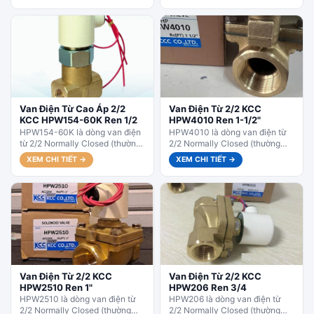
Van Điện Từ Cao Áp 2/2
Van Điện Từ 2/2 KCC
KCC HPW154-60K Ren 1/2
HPW4010 Ren 1-1/2"
HPW154-60K là dòng van điện
HPW4010 là dòng van điện từ
từ 2/2 Normally Closed (thường
2/2 Normally Closed (thường
đóng) cao áp của KCC Hàn
đóng) của KCC Hàn Quốc, kiểu
XEM CHI TIẾT →
XEM CHI TIẾT →
Quốc, kiểu piston pilot....
diaphragm/pilot....
Van Điện Từ 2/2 KCC
Van Điện Từ 2/2 KCC
HPW2510 Ren 1"
HPW206 Ren 3/4
HPW2510 là dòng van điện từ
HPW206 là dòng van điện từ
2/2 Normally Closed (thường
2/2 Normally Closed (thường