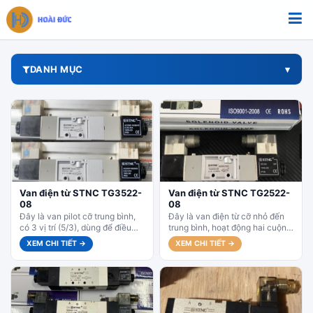
Bỏ qua tới nội dung
DANH MỤC
Van điện từ STNC TG3522-
Van điện từ STNC TG2522-
08
08
Đây là van pilot cỡ trung bình,
Đây là van điện từ cỡ nhỏ đến
có 3 vị trí (5/3), dùng để điều
trung bình, hoạt động hai cuộn,
khiển xi lanh khí nén...
dùng để điều khiển xi lanh...
XEM CHI TIẾT →
XEM CHI TIẾT →