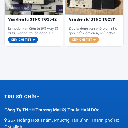
Van điện từ STNC TG3542
Van điện từ STNC TG2511
là model van điện từ 5/3 way (3
Đây là dòng van phổ biến, nhỏ
vị trí, 5 cổng) thuộc dòng TG
gọn, tiết kiệm điện, phù hợp cho
series của STNC. Đây là...
các hệ thống khí nén yêu...
XEM CHI TIẾT →
XEM CHI TIẾT →
TRỤ SỞ CHÍNH
Công Ty TNHH Thương Mại Kỹ Thuật Hoài Đức
257 Hoàng Hoa Thám, Phường Tân Bình, Thành phố Hồ
Chí Minh