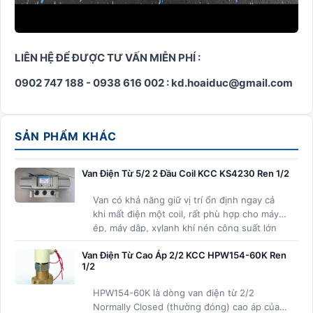
LIÊN HỆ ĐỂ ĐƯỢC TƯ VẤN MIỄN PHÍ :
0902 747 188 - 0938 616 002 : kd.hoaiduc@gmail.com
SẢN PHẨM KHÁC
Van Điện Từ 5/2 2 Đầu Coil KCC KS4230 Ren 1/2
Van có khả năng giữ vị trí ổn định ngay cả
khi mất điện một coil, rất phù hợp cho máy
ép, máy dập, xylanh khí nén công suất lớn
và hệ khí nén công nghiệp nặng.
Van Điện Từ Cao Áp 2/2 KCC HPW154-60K Ren
1/2
HPW154-60K là dòng van điện từ 2/2
Normally Closed (thường đóng) cao áp của