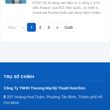
KT317-02 là dòng van điện từ 3 cổng 2 vị trí
kiểu Poppet của KCC Hàn Quốc, có thiết kế
Universal Porting (một van dùng được nhiều
chức năng: NC, NO, Selector, Divider...).
Đầu
«
1
2
3
»
Cuối
TRỤ SỞ CHÍNH
Công Ty TNHH Thương Mại Kỹ Thuật Hoài Đức
257 Hoàng Hoa Thám, Phường Tân Bình, Thành phố Hồ
Chí Minh