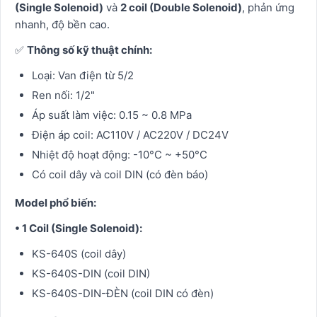
(Single Solenoid)
và
2 coil (Double Solenoid)
, phản ứng
nhanh, độ bền cao.
✅
Thông số kỹ thuật chính:
Loại: Van điện từ 5/2
Ren nối: 1/2"
Áp suất làm việc: 0.15 ~ 0.8 MPa
Điện áp coil: AC110V / AC220V / DC24V
Nhiệt độ hoạt động: -10°C ~ +50°C
Có coil dây và coil DIN (có đèn báo)
Model phổ biến:
• 1 Coil (Single Solenoid):
KS-640S (coil dây)
KS-640S-DIN (coil DIN)
KS-640S-DIN-ĐÈN (coil DIN có đèn)