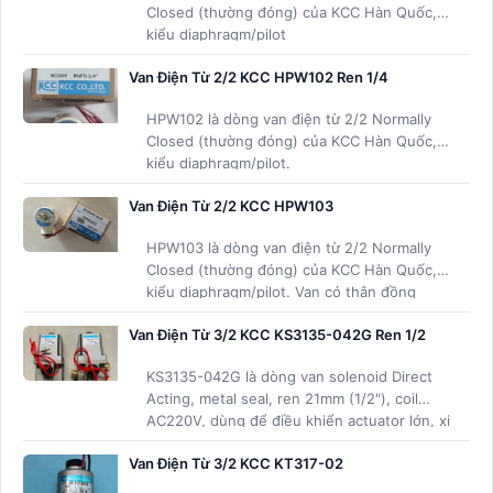
Closed (thường đóng) của KCC Hàn Quốc,
kiểu diaphragm/pilot
Van Điện Từ 2/2 KCC HPW102 Ren 1/4
HPW102 là dòng van điện từ 2/2 Normally
Closed (thường đóng) của KCC Hàn Quốc,
kiểu diaphragm/pilot.
Van Điện Từ 2/2 KCC HPW103
HPW103 là dòng van điện từ 2/2 Normally
Closed (thường đóng) của KCC Hàn Quốc,
kiểu diaphragm/pilot. Van có thân đồng
(brass), cấu trúc chống cháy coil, độ bền
Van Điện Từ 3/2 KCC KS3135-042G Ren 1/2
cao và khả năng chịu áp suất tốt.
KS3135-042G là dòng van solenoid Direct
Acting, metal seal, ren 21mm (1/2"), coil
AC220V, dùng để điều khiển actuator lớn, xi
lanh khí nén công suất cao, máy dập, máy
Van Điện Từ 3/2 KCC KT317-02
ép, hệ thống khí nén đòi hỏi lưu lượng lớn
và độ bền cao.