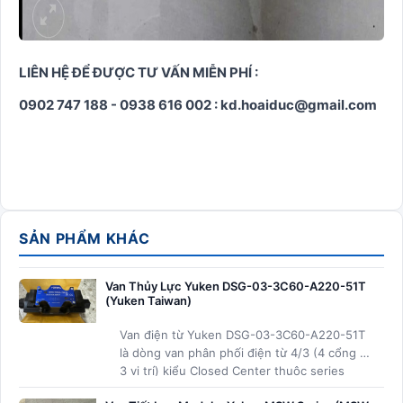
LIÊN HỆ ĐỂ ĐƯỢC TƯ VẤN MIỄN PHÍ :
0902 747 188 - 0938 616 002 : kd.hoaiduc@gmail.com
SẢN PHẨM KHÁC
Van Thủy Lực Yuken DSG-03-3C60-A220-51T
(Yuken Taiwan)
Van điện từ Yuken DSG-03-3C60-A220-51T
là dòng van phân phối điện từ 4/3 (4 cổng –
3 vị trí) kiểu Closed Center thuộc series
DSG-03 size lớn của Yuken Taiwan