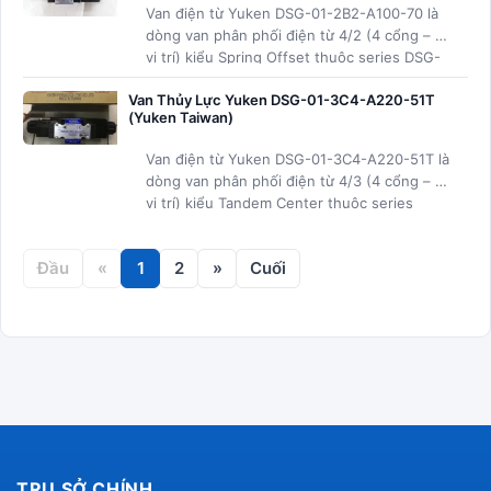
Van điện từ Yuken DSG-01-2B2-A100-70 là
dòng van phân phối điện từ 4/2 (4 cổng – 2
vị trí) kiểu Spring Offset thuộc series DSG-
01 size nhỏ của Yuken
Van Thủy Lực Yuken DSG-01-3C4-A220-51T
(Yuken Taiwan)
Van điện từ Yuken DSG-01-3C4-A220-51T là
dòng van phân phối điện từ 4/3 (4 cổng – 3
vị trí) kiểu Tandem Center thuộc series
DSG-01 size nhỏ của Yuken Taiwan
Đầu
«
1
2
»
Cuối
TRỤ SỞ CHÍNH