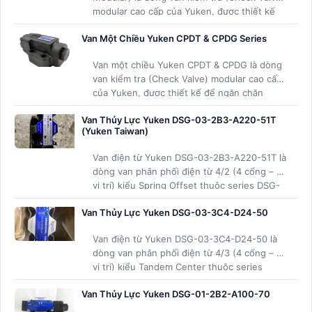
modular cao cấp của Yuken, được thiết kế
để ngăn chặn dòng chảy ngược, giữ áp suất
Van Một Chiều Yuken CPDT & CPDG Series
và chống tụt tải cho xi lanh thủy lực
Van một chiều Yuken CPDT & CPDG là dòng
van kiểm tra (Check Valve) modular cao cấp
của Yuken, được thiết kế để ngăn chặn
dòng chảy ngược trong hệ thống thủy lực,
Van Thủy Lực Yuken DSG-03-2B3-A220-51T
giữ áp suất và chống tụt tải cho xi lanh.
(Yuken Taiwan)
Van điện từ Yuken DSG-03-2B3-A220-51T là
dòng van phân phối điện từ 4/2 (4 cổng – 2
vị trí) kiểu Spring Offset thuộc series DSG-
03 size lớn của Yuken Taiwan
Van Thủy Lực Yuken DSG-03-3C4-D24-50
Van điện từ Yuken DSG-03-3C4-D24-50 là
dòng van phân phối điện từ 4/3 (4 cổng – 3
vị trí) kiểu Tandem Center thuộc series
DSG-03 size lớn của Yuken
Van Thủy Lực Yuken DSG-01-2B2-A100-70