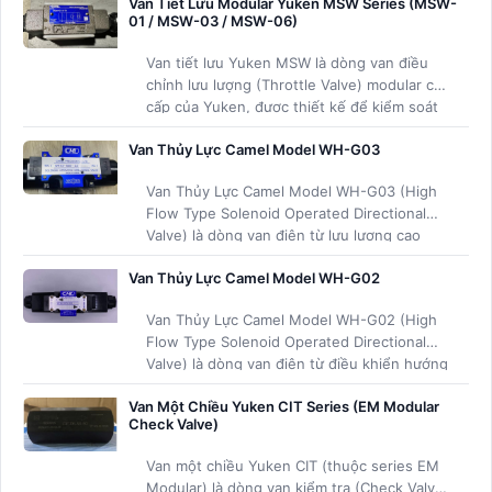
Van Tiết Lưu Modular Yuken MSW Series (MSW-
01 / MSW-03 / MSW-06)
Van tiết lưu Yuken MSW là dòng van điều
chỉnh lưu lượng (Throttle Valve) modular cao
cấp của Yuken, được thiết kế để kiểm soát
tốc độ chuyển động của xi lanh thủy lực một
Van Thủy Lực Camel Model WH-G03
cách chính xác và ổn định.
Van Thủy Lực Camel Model WH-G03 (High
Flow Type Solenoid Operated Directional
Valve) là dòng van điện từ lưu lượng cao
kích thước lớn hơn của hãng Camel
Van Thủy Lực Camel Model WH-G02
Precision (CML - Đài Loan)
Van Thủy Lực Camel Model WH-G02 (High
Flow Type Solenoid Operated Directional
Valve) là dòng van điện từ điều khiển hướng
lưu lượng cao của hãng Camel Precision
Van Một Chiều Yuken CIT Series (EM Modular
(CML - Đài Loan).
Check Valve)
Van một chiều Yuken CIT (thuộc series EM
Modular) là dòng van kiểm tra (Check Valve)