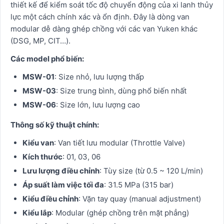
thiết kế để kiểm soát tốc độ chuyển động của xi lanh thủy
lực một cách chính xác và ổn định. Đây là dòng van
modular dễ dàng ghép chồng với các van Yuken khác
(DSG, MP, CIT…).
Các model phổ biến:
MSW-01
: Size nhỏ, lưu lượng thấp
MSW-03
: Size trung bình, dùng phổ biến nhất
MSW-06
: Size lớn, lưu lượng cao
Thông số kỹ thuật chính:
Kiểu van
: Van tiết lưu modular (Throttle Valve)
Kích thước
: 01, 03, 06
Lưu lượng điều chỉnh
: Tùy size (từ 0.5 ~ 120 L/min)
Áp suất làm việc tối đa
: 31.5 MPa (315 bar)
Kiểu điều chỉnh
: Vặn tay quay (manual adjustment)
Kiểu lắp
: Modular (ghép chồng trên mặt phẳng)