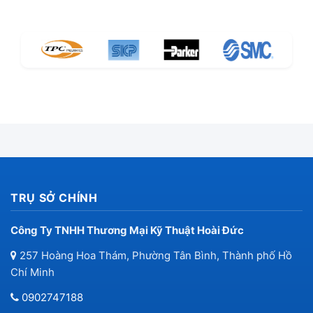
lượng tốt nhất – giá cả cạnh tranh – giao hàng nhanh
chóng – dịch vụ hậu mãi tận tâm
. Chúng tôi luôn sẵn
sàng đồng hành cùng quý khách trong mọi dự án công
nghiệp.
TRỤ SỞ CHÍNH
Công Ty TNHH Thương Mại Kỹ Thuật Hoài Đức
257 Hoàng Hoa Thám, Phường Tân Bình, Thành phố Hồ
Chí Minh
0902747188