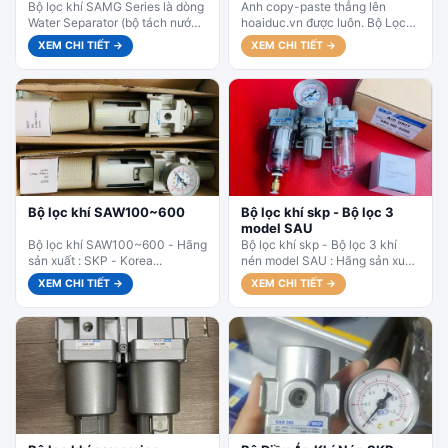
Bộ lọc khí SAMG Series là dòng
Anh copy-paste thẳng lên
Water Separator (bộ tách nước)
hoaiduc.vn được luôn. Bộ Lọc
cao cấp của SKP Korea. Với khả
Khí Nén SKP SAMH Series 150
XEM CHI TIẾT →
XEM CHI TIẾT →
năng...
~ 850 (Micro Mist Separator) Bộ
lọc...
Bộ lọc khí SAW100~600
Bộ lọc khí skp - Bộ lọc 3
model SAU
Bộ lọc khí SAW100~600 - Hãng
Bộ lọc khí skp - Bộ lọc 3 khí
sản xuất : SKP - Korea...
nén model SAU : Hãng sản xuất
: SKP - Korea...
XEM CHI TIẾT →
XEM CHI TIẾT →