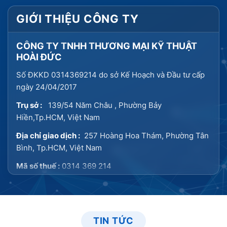
GIỚI THIỆU CÔNG TY
CÔNG TY TNHH THƯƠNG MẠI KỸ THUẬT
HOÀI ĐỨC
Số ĐKKD 0314369214 do sở Kế Hoạch và Đầu tư cấp
ngày 24/04/2017
Trụ sở :
139/54 Năm Châu , Phường Bảy
Hiền,Tp.HCM, Việt Nam
Địa chỉ giao dịch :
257 Hoàng Hoa Thám, Phường Tân
Bình, Tp.HCM, Việt Nam
Mã số thuế :
0314 369 214
Điện thoại : 0902 747 188
Email : kd.hoaiduc@gmail.com
TIN TỨC