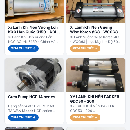
Xi Lanh Khí Nén Vuông Lớn
Xi Lanh Khí Nén Vuông
KCC Hàn Quốc Ø150 - ACL-
Wise Korea Ø63 - WCG63 |
N B150
Hành Trình Linh Hoạt
Xi Lanh Khí Nén Vuông Lớn
Xi Lanh Vuông Wise Korea Ø63
KCC ACL-N B150 - Chính Hãng
- WCG63 | Lực Mạnh - Độ Bền
Hàn Quốc.ACL-N B150 – Size
Cao. WCG63 – Lực đẩy mạnh,...
XEM CHI TIẾT →
XEM CHI TIẾT →
rất phổ biến...
Grea Pump HGP 1A series
XY LANH KHÍ NÉN PARKER
GDC50 - 200
Hãng sản xuất : HYDROMAX -
XY LANH KHÍ NÉN PARKER
TAIWAN Model: HGP series ...
GDC50 - 200...
XEM CHI TIẾT →
XEM CHI TIẾT →