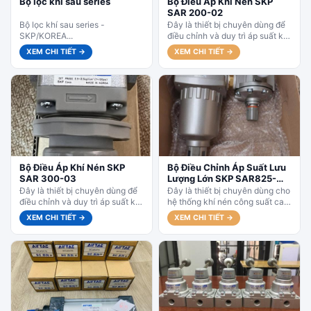
Bộ lọc khí sau series
Bộ Điều Áp Khí Nén SKP
SAR 200-02
Bộ lọc khí sau series -
Đây là thiết bị chuyên dùng để
SKP/KOREA...
điều chỉnh và duy trì áp suất khí
nén ổn định, chính xác,...
XEM CHI TIẾT →
XEM CHI TIẾT →
Bộ Điều Áp Khí Nén SKP
Bộ Điều Chỉnh Áp Suất Lưu
SAR 300-03
Lượng Lớn SKP SAR825-
14G
Đây là thiết bị chuyên dùng để
Đây là thiết bị chuyên dùng cho
điều chỉnh và duy trì áp suất khí
hệ thống khí nén công suất cao,
nén ổn định, chính xác,...
lưu lượng lớn, giúp điều chỉnh...
XEM CHI TIẾT →
XEM CHI TIẾT →