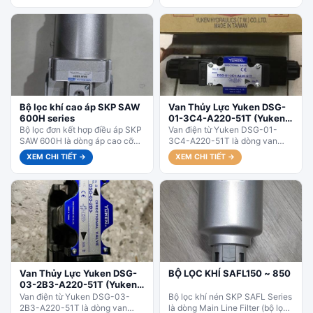
Bộ lọc khí cao áp SKP SAW
Van Thủy Lực Yuken DSG-
600H series
01-3C4-A220-51T (Yuken
Taiwan)
Bộ lọc đơn kết hợp điều áp SKP
Van điện từ Yuken DSG-01-
SAW 600H là dòng áp cao cỡ
3C4-A220-51T là dòng van
lớn, ren nối 3/4” và...
phân phối điện từ 4/3 (4 cổng –
XEM CHI TIẾT →
XEM CHI TIẾT →
3 vị trí) kiểu...
Van Thủy Lực Yuken DSG-
BỘ LỌC KHÍ SAFL150 ~ 850
03-2B3-A220-51T (Yuken
Taiwan)
Van điện từ Yuken DSG-03-
Bộ lọc khí nén SKP SAFL Series
2B3-A220-51T là dòng van
là dòng Main Line Filter (bộ lọc