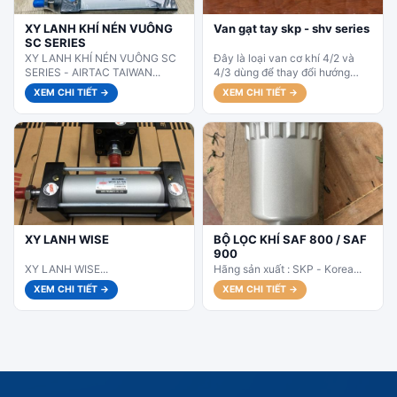
XY LANH KHÍ NÉN VUÔNG
Van gạt tay skp - shv series
SC SERIES
XY LANH KHÍ NÉN VUÔNG SC
Đây là loại van cơ khí 4/2 và
SERIES - AIRTAC TAIWAN...
4/3 dùng để thay đổi hướng
dòng chảy khí nén bằng tay...
XEM CHI TIẾT →
XEM CHI TIẾT →
XY LANH WISE
BỘ LỌC KHÍ SAF 800 / SAF
900
XY LANH WISE...
Hãng sản xuất : SKP - Korea...
XEM CHI TIẾT →
XEM CHI TIẾT →