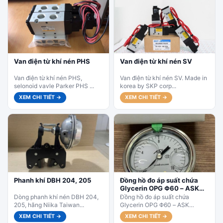
Van điện từ khí nén PHS
Van điện từ khí nén SV
Van điện từ khí nén PHS,
Van điện từ khí nén SV. Made in
selonoid vavle Parker PHS ...
korea by SKP corp...
XEM CHI TIẾT →
XEM CHI TIẾT →
Phanh khí DBH 204, 205
Đồng hồ đo áp suất chứa
Glycerin OPG Φ60 – ASK
Japan
Dòng phanh khí nén DBH 204,
Đồng hồ đo áp suất chứa
205, hãng Niika Taiwan...
Glycerin OPG Φ60 – ASK
Japan. Ứng dụng: Máy ép nhựa,
XEM CHI TIẾT →
XEM CHI TIẾT →
máy CNC, hệ...