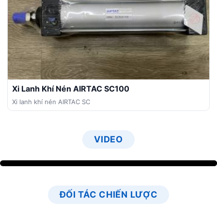
hiệu hàng đầu trong lĩnh vực khí nén và thủy lực:
AIRTAC • PARKER • YUKEN • KCC • TPC • SKP • ASK
Các sản phẩm chủ lực mà công ty cung cấp bao gồm:
Bộ lọc khí, bộ lọc tinh, bộ xử lý khí
Van khí, van điện từ, van điều khiển
Xylanh khí (cylinder)
Xi Lanh Khí Nén AIRTAC SC100
Đầu nối nhanh, khớp nối, ống khí, ống thủy lực
Xi lanh khí nén AIRTAC SC
Thiết bị thủy lực: bơm, van thủy lực, motor, bộ
nguồn thủy lực…
Phụ kiện và linh kiện khí nén, thủy lực đầy đủ
VIDEO
Toàn bộ sản phẩm đều có nguồn gốc xuất xứ rõ ràng
từ các thương hiệu uy tín Nhật Bản, Đài Loan, Hàn
Quốc, Mỹ, Đức… với đầy đủ chứng từ và bảo hành
chính hãng.
ĐỐI TÁC CHIẾN LƯỢC
Hoài Đức
cam kết mang đến cho quý khách hàng
chất