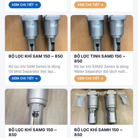
phân phối điện từ 4/2 (4 cổng –
nguồn khí nén) cao cấp của...
XEM CHI TIẾT →
XEM CHI TIẾT →
2 vị trí) kiểu...
BỘ LỌC KHÍ SAM 150 ~ 850
BỘ LỌC TINH SAMD 150 ~
850
Bộ lọc khí SAM Series là dòng
Bộ lọc khí SAMG Series là dòng
Oil Mist Separator (lọc bụi
Water Separator (bộ tách nước)
sương dầu) cao cấp của SKP
cao cấp của SKP Korea. Với khả
XEM CHI TIẾT →
XEM CHI TIẾT →
Korea. Với...
năng...
BỘ LỌC KHÍ SAMG 150 ~
BỘ LỌC KHÍ SAMH 150 ~
850
850