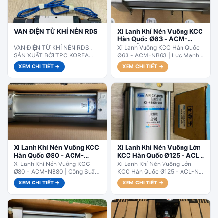
VAN ĐIỆN TỪ KHÍ NÉN RDS
Xi Lanh Khí Nén Vuông KCC
Hàn Quốc Ø63 - ACM-
NB63 | Hành Trình Linh
VAN ĐIỆN TỪ KHÍ NÉN RDS .
Xi Lanh Vuông KCC Hàn Quốc
Hoạt
SẢN XUẤT BỞI TPC KOREA...
Ø63 - ACM-NB63 | Lực Mạnh -
Độ Bền Cao. ACM-NB63 – Lực
XEM CHI TIẾT →
XEM CHI TIẾT →
đẩy...
Xi Lanh Khí Nén Vuông KCC
Xi Lanh Khí Nén Vuông Lớn
Hàn Quốc Ø80 - ACM-
KCC Hàn Quốc Ø125 - ACL-
NB80 | Hành Trình Linh
N B125
Xi Lanh Khí Nén Vuông KCC
Xi Lanh Khí Nén Vuông Lớn
Hoạt
Ø80 - ACM-NB80 | Công Suất
KCC Hàn Quốc Ø125 - ACL-N
Lớn. ACM-NB80 – Dùng cho
B125 | Hành Trình Dài - Lực
XEM CHI TIẾT →
XEM CHI TIẾT →
máy dập, máy...
Mạnh.Dòng...