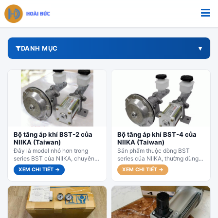
Bỏ qua tới nội dung
DANH MỤC
Bộ tăng áp khí BST-2 của
Bộ tăng áp khí BST-4 của
NIIKA (Taiwan)
NIIKA (Taiwan)
Đây là model nhỏ hơn trong
Sản phẩm thuộc dòng BST
series BST của NIIKA, chuyên
series của NIIKA, thường dùng
dùng để tạo áp suất thủy lực
kết hợp với phanh thủy lực
XEM CHI TIẾT →
XEM CHI TIẾT →
cao từ...
(hydraulic brake) trong công...