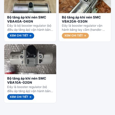
Bộ tăng áp khí nén SMC
Bộ tăng áp khí nén SMC
VBA40A-04GN
VBA20A-03GN
Đây là bộ booster regulator (bộ
Đây là booster regulator vận
điều áp tăng áp) vận hành bằng
hành bằng tay cầm (handle-
tay cầm (handle-operated),
operated), chuyên dùng để tăng
XEM CHI TIẾT →
XEM CHI TIẾT →
chuyên dùng để tăng...
áp suất khí nén cục bộ...
Bộ tăng áp khí nén SMC
VBA10A-02GN
Đây là booster regulator (bộ
điều áp tăng áp) vận hành bằng
tay cầm, chuyên dùng để tăng
XEM CHI TIẾT →
áp suất...