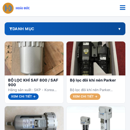
Bỏ qua tới nội dung
DANH MỤC
BỘ LỌC KHÍ SAF 800 / SAF
Bộ lọc đôi khí nén Parker
900
Hãng sản xuất : SKP - Korea...
Bộ lọc đôi khí nén Parker...
XEM CHI TIẾT →
XEM CHI TIẾT →