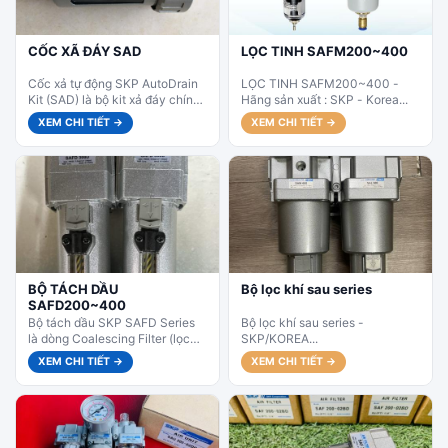
CỐC XÃ ĐÁY SAD
LỌC TINH SAFM200~400
Cốc xả tự động SKP AutoDrain
LỌC TINH SAFM200~400 -
Kit (SAD) là bộ kit xả đáy chính
Hãng sản xuất : SKP - Korea...
hãng SKP Korea, dành cho
XEM CHI TIẾT →
XEM CHI TIẾT →
các...
BỘ TÁCH DẦU
Bộ lọc khí sau series
SAFD200~400
Bộ tách dầu SKP SAFD Series
Bộ lọc khí sau series -
là dòng Coalescing Filter (lọc
SKP/KOREA...
tinh tách dầu) cao cấp của SKP
XEM CHI TIẾT →
XEM CHI TIẾT →
Korea. Với...