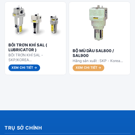
BÔI TRƠN KHÍ SAL (
LUBRICATOR )
BỘ MÙ DẦU SAL800 /
BÔI TRƠN KHÍ SAL -
SAL900
SKP/KOREA...
Hãng sản xuất : SKP - Korea...
XEM CHI TIẾT →
XEM CHI TIẾT →
TRỤ SỞ CHÍNH