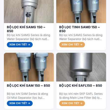
BỘ LỌC KHÍ SAMG 150 ~
BỘ LỌC TINH SAMD 150 ~
850
850
Bộ lọc khí SAMG Series là dòng
Bộ lọc khí SAMG Series là dòng
Water Separator (bộ tách nước)
Water Separator (bộ tách nước)
cao cấp của SKP Korea. Với khả
cao cấp của SKP Korea. Với khả
XEM CHI TIẾT →
XEM CHI TIẾT →
năng...
năng...
BỘ LỌC KHÍ SAM 150 ~ 850
BỘ LỌC KHÍ SAFL150 ~ 850
Bộ lọc khí SAM Series là dòng
Bộ lọc khí nén SKP SAFL Series
Oil Mist Separator (lọc bụi
là dòng Main Line Filter (bộ lọc
sương dầu) cao cấp của SKP
nguồn khí nén) cao cấp của...
XEM CHI TIẾT →
XEM CHI TIẾT →
Korea. Với...