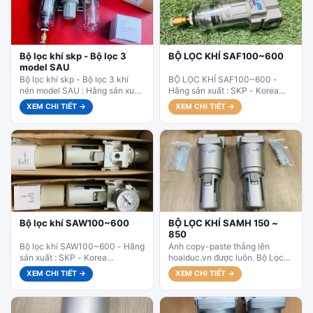
Bộ lọc khí skp - Bộ lọc 3
BỘ LỌC KHÍ SAF100~600
model SAU
Bộ lọc khí skp - Bộ lọc 3 khí
BỘ LỌC KHÍ SAF100~600 -
nén model SAU : Hãng sản xuất
Hãng sản xuất : SKP - Korea...
: SKP - Korea...
XEM CHI TIẾT →
XEM CHI TIẾT →
Bộ lọc khí SAW100~600
BỘ LỌC KHÍ SAMH 150 ~
850
Bộ lọc khí SAW100~600 - Hãng
Anh copy-paste thẳng lên
sản xuất : SKP - Korea...
hoaiduc.vn được luôn. Bộ Lọc
Khí Nén SKP SAMH Series 150
XEM CHI TIẾT →
XEM CHI TIẾT →
~ 850 (Micro Mist Separator) Bộ
lọc...