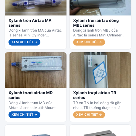
Xylanh tròn Airtac MA
Xylanh tròn airtac dòng
series
MBL series
Dòng xi lanh tròn MA của Airtac
Dòng xi lanh tròn MBL của
là series Mini Cylinder
Airtac là series Mini Cylinder
Aluminum Barrel (xi lanh tròn
Aluminum Barrel (xi lanh mini
XEM CHI TIẾT →
XEM CHI TIẾT →
thân nhôm mini), thiết...
thân nhôm), thiết kế...
Xylanh trượt airtac MD
Xylanh trượt airtac TR
series
series
Dòng xi lanh trượt MD của
TR và TN là hai dòng rất gần
Airtac là series Multi-Mount
nhau, TR thường được coi là
Compact Slide Cylinder (xi lanh
phiên bản mở rộng hoặc tương...
XEM CHI TIẾT →
XEM CHI TIẾT →
trượt compact đa hướng lắp),...