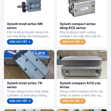
Xylanh trượt airtac MK
Xylanh compact airtac
series
dòng ACE series
Đây là dòng chuyên dùng cho
Đây là dòng xi lanh vuông
các ứng dụng cần không gian
compact cao cấp, phù hợp cho
nhỏ, lắp đặt linh hoạt từ nhiều
các ứng dụng cần không gian
XEM CHI TIẾT →
XEM CHI TIẾT →
mặt....
cực hẹp,...
Xylanh trượt airtac TN
Xylanh compact ACQ của
series
Airtac
Thuộc dòng xi lanh trượt (slide
Dòng xi lanh compact ACQ của
cylinder) có khả năng chống
Airtac là series xi lanh siêu ngắn
xoay cực tốt và chịu tải bên
gọn (ultra-thin compact
XEM CHI TIẾT →
XEM CHI TIẾT →
(lateral load)...
cylinder), thiết kế đặc...