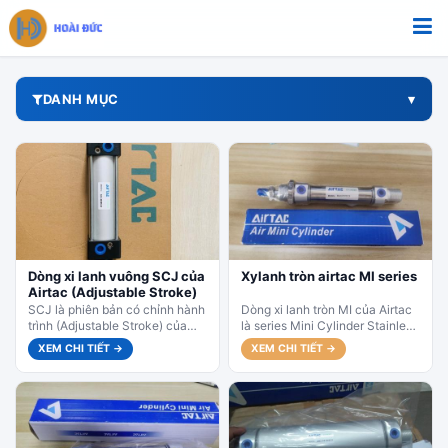
Bỏ qua tới nội dung
DANH MỤC
Dòng xi lanh vuông SCJ của
Xylanh tròn airtac MI series
Airtac (Adjustable Stroke)
SCJ là phiên bản có chỉnh hành
Dòng xi lanh tròn MI của Airtac
trình (Adjustable Stroke) của
là series Mini Cylinder Stainless
dòng SC (Tie-Rod Standard
Steel Barrel (xi lanh mini thân
XEM CHI TIẾT →
XEM CHI TIẾT →
Cylinder). Đây là dòng xi...
inox), thiết...