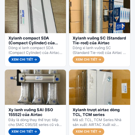
Xylanh compact SDA
Xylanh vuông SC (Standard
(Compact Cylinder) của
Tie-rod) của Airtac
Airtac
Dòng xi lanh compact SDA
Dòng xi lanh vuông SC
(Compact Cylinder) của Airtac
(Standard Tie-rod) của Airtac là
là series xi lanh siêu ngắn gọn,
series xi lanh tiêu chuẩn phổ
XEM CHI TIẾT →
XEM CHI TIẾT →
thiết kế đặc biệt...
biến nhất, thân vuông...
Xy lanh vuông SAI (ISO
Xylanh trượt airtac dòng
15552) của Airtac
TCL, TCM series
Đây là dòng thay thế trực tiếp
Mã số: TCL, TCM Series Nhà
cho SMC C95/SE series cũ và
sản xuất: AIRTAC Xuất xứ:
được dùng rất rộng rãi trong tự...
CHINA...
XEM CHI TIẾT →
XEM CHI TIẾT →