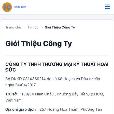
Bỏ qua tới nội dung
Trang chủ
Tin tức
Giới Thiệu Công Ty
Giới Thiệu Công Ty
CÔNG TY TNHH THƯƠNG MẠI KỸ THUẬT HOÀI
ĐỨC
Số ĐKKD 0314369214 do sở Kế Hoạch và Đầu tư cấp
ngày 24/04/2017
Trụ sở :
139/54 Năm Châu , Phường Bảy Hiền,Tp.HCM,
Việt Nam
Địa chỉ giao dịch :
257 Hoàng Hoa Thám, Phường Tân